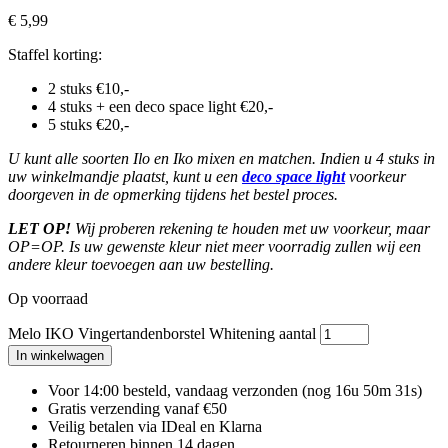
€
5,99
Staffel korting:
2 stuks €10,-
4 stuks + een deco space light €20,-
5 stuks €20,-
U kunt alle soorten Ilo en Iko mixen en matchen. Indien u 4 stuks in
uw winkelmandje plaatst, kunt u een
deco space light
voorkeur
doorgeven in de opmerking tijdens het bestel proces.
LET OP!
Wij proberen rekening te houden met uw voorkeur, maar
OP=OP. Is uw gewenste kleur niet meer voorradig zullen wij een
andere kleur toevoegen aan uw bestelling.
Op voorraad
Melo IKO Vingertandenborstel Whitening aantal
In winkelwagen
Voor 14:00 besteld, vandaag verzonden
(nog 16u 50m 30s)
Gratis verzending vanaf €50
Veilig betalen via IDeal en Klarna
Retourneren binnen 14 dagen