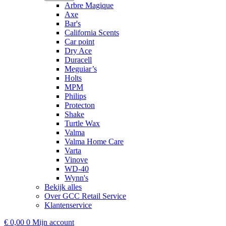
Arbre Magique
Axe
Bar's
California Scents
Car point
Dry Ace
Duracell
Meguiar’s
Holts
MPM
Philips
Protecton
Shake
Turtle Wax
Valma
Valma Home Care
Varta
Vinove
WD-40
Wynn's
Bekijk alles
Over GCC Retail Service
Klantenservice
€
0,00
0
Mijn account