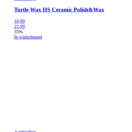
Turtle Wax HS Ceramic Polish&Wax
16,99
25,99
35%
In winkelmand
Aanbieding