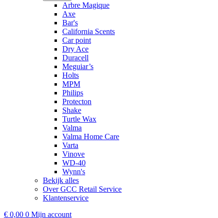
Arbre Magique
Axe
Bar's
California Scents
Car point
Dry Ace
Duracell
Meguiar’s
Holts
MPM
Philips
Protecton
Shake
Turtle Wax
Valma
Valma Home Care
Varta
Vinove
WD-40
Wynn's
Bekijk alles
Over GCC Retail Service
Klantenservice
€
0,00
0
Mijn account