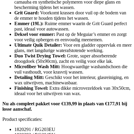
carnauba en synthetische polymeren voor diepe glans en
bescherming tijdens het wassen.
Grit Guard:
Voorkomt krassen door vuil op de bodem van
de emmer te houden tijdens het wassen.
Emmer (19L):
Ruime emmer waarin de Grit Guard perfect
past, ideaal voor autowassen.
Deksel voor emmer:
Past op de Meguiar’s emmer en zorgt
voor veilig opbergen en eenvoudig meenemen.
Ultimate Quik Detailer:
Voor een gladder oppervlak en meer
glans, met langdurige waterafstotende werking.
Duo Twist Drying Towel:
Grote, super absorberende
droogdoek (50x90cm), zacht en veilig voor elke lak.
Microfiber Wash Mitt:
Hoogwaardige washandschoen die
vuil vasthoudt, voor krasvrij wassen.
Detailing Mitt:
Geschikt voor het interieur, glasreiniging, en
wax uitwrijven, machinewasbaar.
Finishing Towel:
Extra dikke microvezeldoek van 30x50cm,
ideaal voor het uitwrijven van wax.
Nu als compleet pakket voor €139,99 in plaats van €177,91 bij
losse aanschaf.
Product specificaties:
1820291 / RG203EU