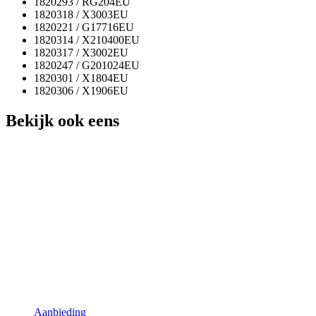
1820293 / RG204EU
1820318 / X3003EU
1820221 / G17716EU
1820314 / X210400EU
1820317 / X3002EU
1820247 / G201024EU
1820301 / X1804EU
1820306 / X1906EU
Bekijk ook eens
Aanbieding