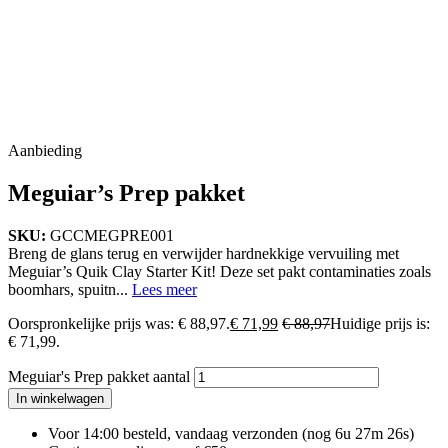
Aanbieding
Meguiar’s Prep pakket
SKU:
GCCMEGPRE001
Breng de glans terug en verwijder hardnekkige vervuiling met
Meguiar’s Quik Clay Starter Kit! Deze set pakt contaminaties zoals
boomhars, spuitn...
Lees meer
Oorspronkelijke prijs was: € 88,97.
€
71,99
€
88,97
Huidige prijs is:
€ 71,99.
Meguiar's Prep pakket aantal
In winkelwagen
Voor 14:00 besteld, vandaag verzonden
(nog 6u 27m 25s)