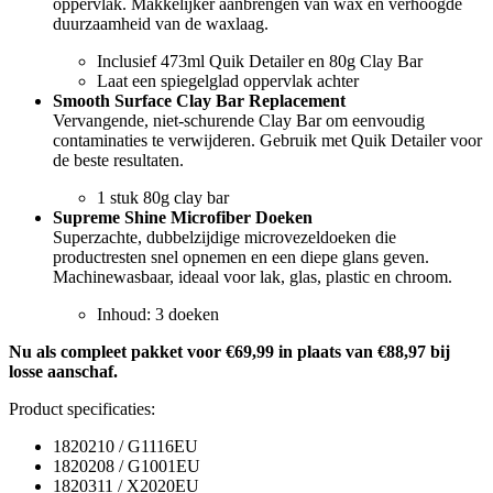
oppervlak. Makkelijker aanbrengen van wax en verhoogde
duurzaamheid van de waxlaag.
Inclusief 473ml Quik Detailer en 80g Clay Bar
Laat een spiegelglad oppervlak achter
Smooth Surface Clay Bar Replacement
Vervangende, niet-schurende Clay Bar om eenvoudig
contaminaties te verwijderen. Gebruik met Quik Detailer voor
de beste resultaten.
1 stuk 80g clay bar
Supreme Shine Microfiber Doeken
Superzachte, dubbelzijdige microvezeldoeken die
productresten snel opnemen en een diepe glans geven.
Machinewasbaar, ideaal voor lak, glas, plastic en chroom.
Inhoud: 3 doeken
Nu als compleet pakket voor €69,99 in plaats van €88,97 bij
losse aanschaf.
Product specificaties:
1820210 / G1116EU
1820208 / G1001EU
1820311 / X2020EU