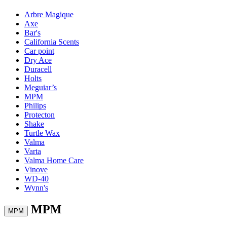
Arbre Magique
Axe
Bar's
California Scents
Car point
Dry Ace
Duracell
Holts
Meguiar’s
MPM
Philips
Protecton
Shake
Turtle Wax
Valma
Varta
Valma Home Care
Vinove
WD-40
Wynn's
MPM
MPM