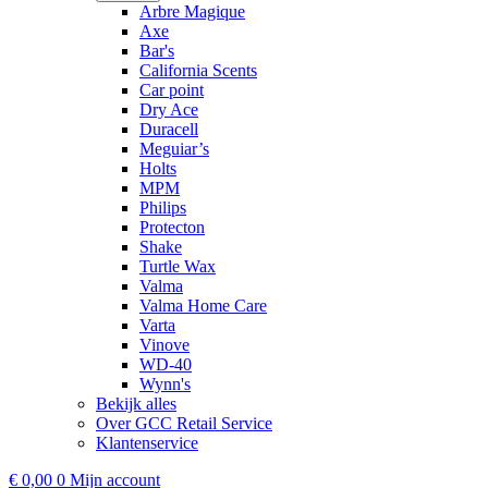
Arbre Magique
Axe
Bar's
California Scents
Car point
Dry Ace
Duracell
Meguiar’s
Holts
MPM
Philips
Protecton
Shake
Turtle Wax
Valma
Valma Home Care
Varta
Vinove
WD-40
Wynn's
Bekijk alles
Over GCC Retail Service
Klantenservice
€
0,00
0
Mijn account