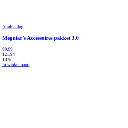
Aanbieding
Meguiar’s Accessoires pakket 3.0
99,99
121,94
18%
In winkelmand