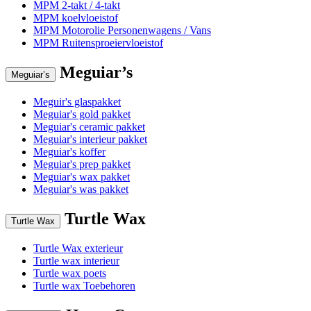
MPM 2-takt / 4-takt
MPM koelvloeistof
MPM Motorolie Personenwagens / Vans
MPM Ruitensproeiervloeistof
Meguiar’s
Meguiar’s
Meguir's glaspakket
Meguiar's gold pakket
Meguiar's ceramic pakket
Meguiar's interieur pakket
Meguiar's koffer
Meguiar's prep pakket
Meguiar's wax pakket
Meguiar's was pakket
Turtle Wax
Turtle Wax
Turtle Wax exterieur
Turtle wax interieur
Turtle wax poets
Turtle wax Toebehoren