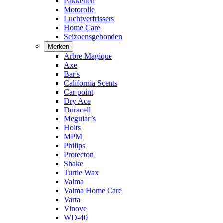
Pakketten
Motorolie
Luchtverfrissers
Home Care
Seizoensgebonden
Merken
Arbre Magique
Axe
Bar's
California Scents
Car point
Dry Ace
Duracell
Meguiar’s
Holts
MPM
Philips
Protecton
Shake
Turtle Wax
Valma
Valma Home Care
Varta
Vinove
WD-40