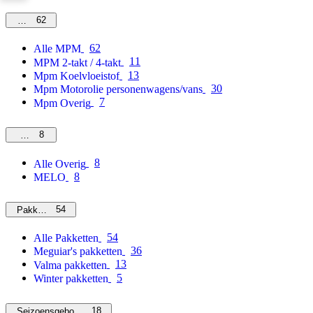
62
MPM
62
Alle MPM
11
MPM 2-takt / 4-takt
13
Mpm Koelvloeistof
30
Mpm Motorolie personenwagens/vans
7
Mpm Overig
8
Overig
8
Alle Overig
8
MELO
54
Pakketten
54
Alle Pakketten
36
Meguiar's pakketten
13
Valma pakketten
5
Winter pakketten
18
Seizoensgebonden