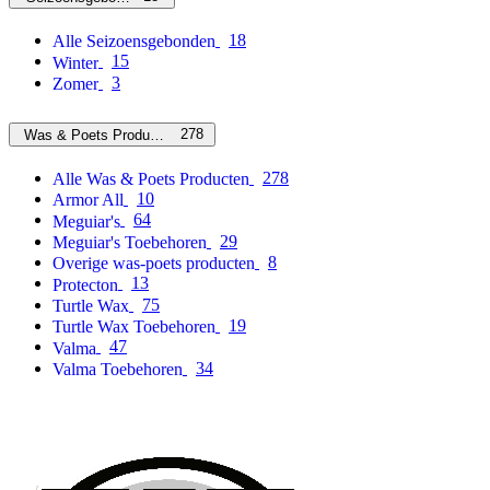
18
Alle Seizoensgebonden
15
Winter
3
Zomer
278
Was & Poets Producten
278
Alle Was & Poets Producten
10
Armor All
64
Meguiar's
29
Meguiar's Toebehoren
8
Overige was-poets producten
13
Protecton
75
Turtle Wax
19
Turtle Wax Toebehoren
47
Valma
34
Valma Toebehoren