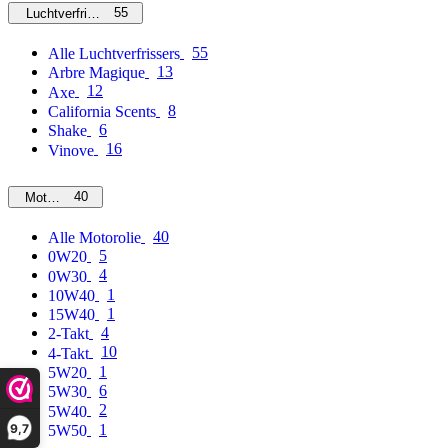
55
Luchtverfrissers
55
Alle Luchtverfrissers
13
Arbre Magique
12
Axe
8
California Scents
6
Shake
16
Vinove
40
Motorolie
40
Alle Motorolie
5
0W20
4
0W30
1
10W40
1
15W40
4
2-Takt
10
4-Takt
1
5W20
6
5W30
2
5W40
9,7
1
5W50