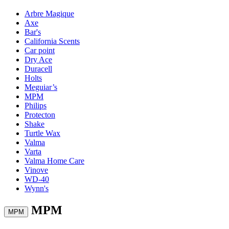
Arbre Magique
Axe
Bar's
California Scents
Car point
Dry Ace
Duracell
Holts
Meguiar’s
MPM
Philips
Protecton
Shake
Turtle Wax
Valma
Varta
Valma Home Care
Vinove
WD-40
Wynn's
MPM
MPM