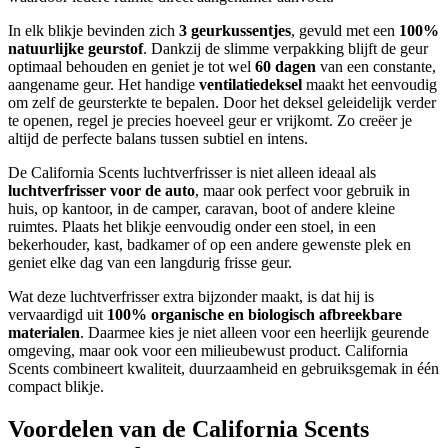
In elk blikje bevinden zich
3 geurkussentjes
, gevuld met een
100%
natuurlijke geurstof
. Dankzij de slimme verpakking blijft de geur
optimaal behouden en geniet je tot wel
60 dagen
van een constante,
aangename geur. Het handige
ventilatiedeksel
maakt het eenvoudig
om zelf de geursterkte te bepalen. Door het deksel geleidelijk verder
te openen, regel je precies hoeveel geur er vrijkomt. Zo creëer je
altijd de perfecte balans tussen subtiel en intens.
De California Scents luchtverfrisser is niet alleen ideaal als
luchtverfrisser voor de auto
, maar ook perfect voor gebruik in
huis, op kantoor, in de camper, caravan, boot of andere kleine
ruimtes. Plaats het blikje eenvoudig onder een stoel, in een
bekerhouder, kast, badkamer of op een andere gewenste plek en
geniet elke dag van een langdurig frisse geur.
Wat deze luchtverfrisser extra bijzonder maakt, is dat hij is
vervaardigd uit
100% organische en biologisch afbreekbare
materialen
. Daarmee kies je niet alleen voor een heerlijk geurende
omgeving, maar ook voor een milieubewust product. California
Scents combineert kwaliteit, duurzaamheid en gebruiksgemak in één
compact blikje.
Voordelen van de California Scents