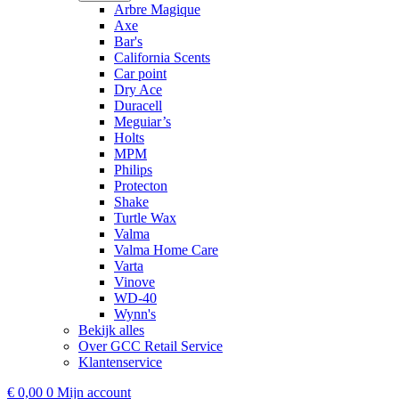
Arbre Magique
Axe
Bar's
California Scents
Car point
Dry Ace
Duracell
Meguiar’s
Holts
MPM
Philips
Protecton
Shake
Turtle Wax
Valma
Valma Home Care
Varta
Vinove
WD-40
Wynn's
Bekijk alles
Over GCC Retail Service
Klantenservice
€
0,00
0
Mijn account