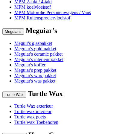
MPM 2-takt / 4-takt
MPM koelvloeistof
MPM Motorolie Personenwagens / Vans
MPM Ruitensproeiervloeistof
Meguiar’s
Meguiar’s
Meguir's glaspakket
Meguiar's gold pakket
Meguiar's ceramic pakket
Meguiar's interieur pakket
Meguiar's koffer
Meguiar's prep pakket
Meguiar's wax pakket
Meguiar's was pakket
Turtle Wax
Turtle Wax
Turtle Wax exterieur
Turtle wax interieur
Turtle wax poets
Turtle wax Toebehoren