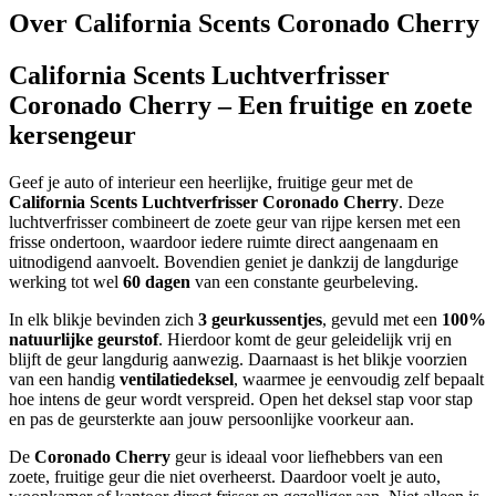
Over California Scents Coronado Cherry
California Scents Luchtverfrisser
Coronado Cherry – Een fruitige en zoete
kersengeur
Geef je auto of interieur een heerlijke, fruitige geur met de
California Scents Luchtverfrisser Coronado Cherry
. Deze
luchtverfrisser combineert de zoete geur van rijpe kersen met een
frisse ondertoon, waardoor iedere ruimte direct aangenaam en
uitnodigend aanvoelt. Bovendien geniet je dankzij de langdurige
werking tot wel
60 dagen
van een constante geurbeleving.
In elk blikje bevinden zich
3 geurkussentjes
, gevuld met een
100%
natuurlijke geurstof
. Hierdoor komt de geur geleidelijk vrij en
blijft de geur langdurig aanwezig. Daarnaast is het blikje voorzien
van een handig
ventilatiedeksel
, waarmee je eenvoudig zelf bepaalt
hoe intens de geur wordt verspreid. Open het deksel stap voor stap
en pas de geursterkte aan jouw persoonlijke voorkeur aan.
De
Coronado Cherry
geur is ideaal voor liefhebbers van een
zoete, fruitige geur die niet overheerst. Daardoor voelt je auto,