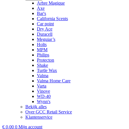
Arbre Magique
Axe
Bar's
California Scents
Car point
Dry Ace
Duracell
Meguiar’s
Holts
MPM
Philips
Protecton
Shake
Turtle Wax
Valma
Valma Home Care
Varta
Vinove
WD-40
Wynn's
Bekijk alles
Over GCC Retail Service
Klantenservice
€
0,00
0
Mijn account