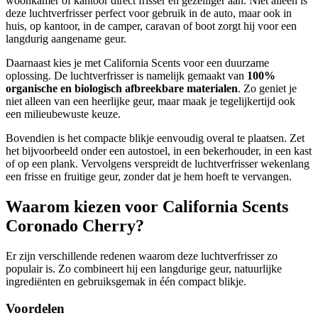
woonkamer of kantoor direct frisser en gezelliger aan. Niet alleen is
deze luchtverfrisser perfect voor gebruik in de auto, maar ook in
huis, op kantoor, in de camper, caravan of boot zorgt hij voor een
langdurig aangename geur.
Daarnaast kies je met California Scents voor een duurzame
oplossing. De luchtverfrisser is namelijk gemaakt van
100%
organische en biologisch afbreekbare materialen
. Zo geniet je
niet alleen van een heerlijke geur, maar maak je tegelijkertijd ook
een milieubewuste keuze.
Bovendien is het compacte blikje eenvoudig overal te plaatsen. Zet
het bijvoorbeeld onder een autostoel, in een bekerhouder, in een kast
of op een plank. Vervolgens verspreidt de luchtverfrisser wekenlang
een frisse en fruitige geur, zonder dat je hem hoeft te vervangen.
Waarom kiezen voor California Scents
Coronado Cherry?
Er zijn verschillende redenen waarom deze luchtverfrisser zo
populair is. Zo combineert hij een langdurige geur, natuurlijke
ingrediënten en gebruiksgemak in één compact blikje.
Voordelen