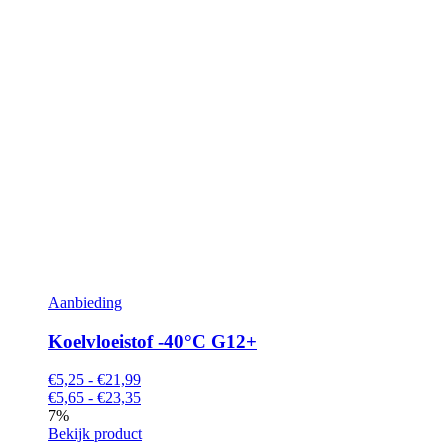
Aanbieding
Koelvloeistof -40°C G12+
€5,25 - €21,99
€5,65 - €23,35
7%
Bekijk product