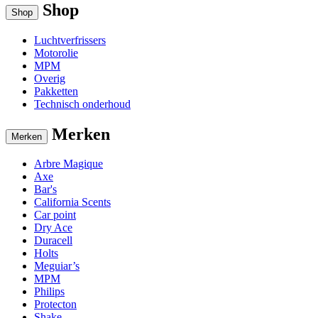
Shop
Shop
Luchtverfrissers
Motorolie
MPM
Overig
Pakketten
Technisch onderhoud
Merken
Merken
Arbre Magique
Axe
Bar's
California Scents
Car point
Dry Ace
Duracell
Holts
Meguiar’s
MPM
Philips
Protecton
Shake