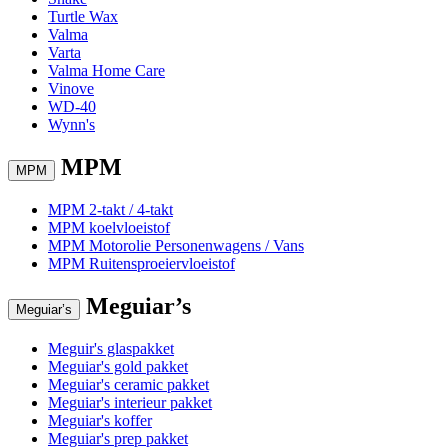
Turtle Wax
Valma
Varta
Valma Home Care
Vinove
WD-40
Wynn's
MPM
MPM
MPM 2-takt / 4-takt
MPM koelvloeistof
MPM Motorolie Personenwagens / Vans
MPM Ruitensproeiervloeistof
Meguiar’s
Meguiar’s
Meguir's glaspakket
Meguiar's gold pakket
Meguiar's ceramic pakket
Meguiar's interieur pakket
Meguiar's koffer
Meguiar's prep pakket