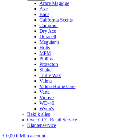
Arbre Magique
Axe
Bar's
California Scents
Car point
Dry Ace
Duracell
Meguiar’s
Holts
MPM
Philips
Protecton
Shake
Turtle Wax
Valma
Valma Home Care
Varta
Vinove
WD-40
Wynn's
Bekijk alles
Over GCC Retail Service
Klantenservice
€
0,00
0
Mijn account