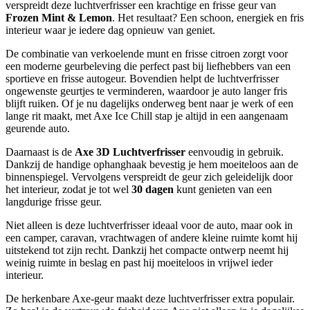
verspreidt deze luchtverfrisser een krachtige en frisse geur van
Frozen Mint & Lemon
. Het resultaat? Een schoon, energiek en fris
interieur waar je iedere dag opnieuw van geniet.
De combinatie van verkoelende munt en frisse citroen zorgt voor
een moderne geurbeleving die perfect past bij liefhebbers van een
sportieve en frisse autogeur. Bovendien helpt de luchtverfrisser
ongewenste geurtjes te verminderen, waardoor je auto langer fris
blijft ruiken. Of je nu dagelijks onderweg bent naar je werk of een
lange rit maakt, met Axe Ice Chill stap je altijd in een aangenaam
geurende auto.
Daarnaast is de
Axe 3D Luchtverfrisser
eenvoudig in gebruik.
Dankzij de handige ophanghaak bevestig je hem moeiteloos aan de
binnenspiegel. Vervolgens verspreidt de geur zich geleidelijk door
het interieur, zodat je tot wel
30 dagen
kunt genieten van een
langdurige frisse geur.
Niet alleen is deze luchtverfrisser ideaal voor de auto, maar ook in
een camper, caravan, vrachtwagen of andere kleine ruimte komt hij
uitstekend tot zijn recht. Dankzij het compacte ontwerp neemt hij
weinig ruimte in beslag en past hij moeiteloos in vrijwel ieder
interieur.
De herkenbare Axe-geur maakt deze luchtverfrisser extra populair.