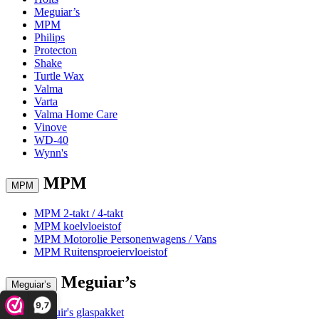
Meguiar’s
MPM
Philips
Protecton
Shake
Turtle Wax
Valma
Varta
Valma Home Care
Vinove
WD-40
Wynn's
MPM
MPM
MPM 2-takt / 4-takt
MPM koelvloeistof
MPM Motorolie Personenwagens / Vans
MPM Ruitensproeiervloeistof
Meguiar’s
Meguiar’s
9,7
Meguir's glaspakket