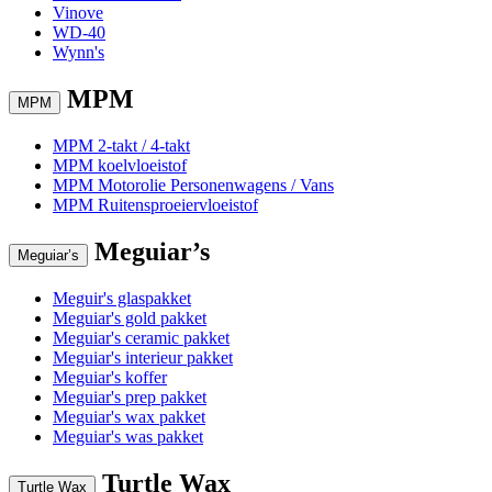
Vinove
WD-40
Wynn's
MPM
MPM
MPM 2-takt / 4-takt
MPM koelvloeistof
MPM Motorolie Personenwagens / Vans
MPM Ruitensproeiervloeistof
Meguiar’s
Meguiar’s
Meguir's glaspakket
Meguiar's gold pakket
Meguiar's ceramic pakket
Meguiar's interieur pakket
Meguiar's koffer
Meguiar's prep pakket
Meguiar's wax pakket
Meguiar's was pakket
Turtle Wax
Turtle Wax