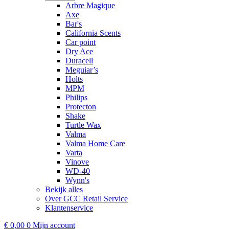
Arbre Magique
Axe
Bar's
California Scents
Car point
Dry Ace
Duracell
Meguiar’s
Holts
MPM
Philips
Protecton
Shake
Turtle Wax
Valma
Valma Home Care
Varta
Vinove
WD-40
Wynn's
Bekijk alles
Over GCC Retail Service
Klantenservice
€
0,00
0
Mijn account