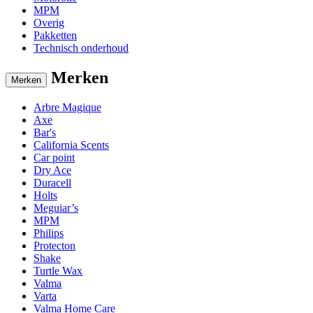
MPM
Overig
Pakketten
Technisch onderhoud
Merken
Merken
Arbre Magique
Axe
Bar's
California Scents
Car point
Dry Ace
Duracell
Holts
Meguiar’s
MPM
Philips
Protecton
Shake
Turtle Wax
Valma
Varta
Valma Home Care