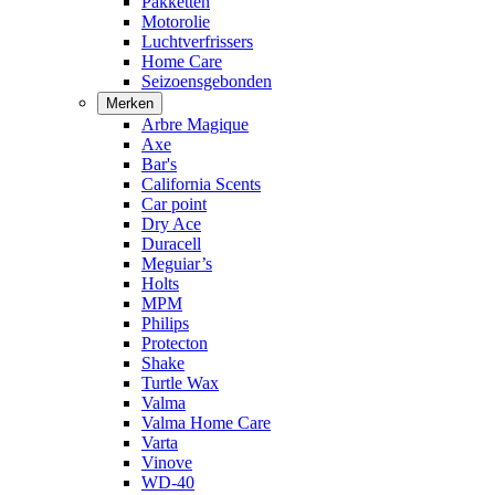
Pakketten
Motorolie
Luchtverfrissers
Home Care
Seizoensgebonden
Merken
Arbre Magique
Axe
Bar's
California Scents
Car point
Dry Ace
Duracell
Meguiar’s
Holts
MPM
Philips
Protecton
Shake
Turtle Wax
Valma
Valma Home Care
Varta
Vinove
WD-40