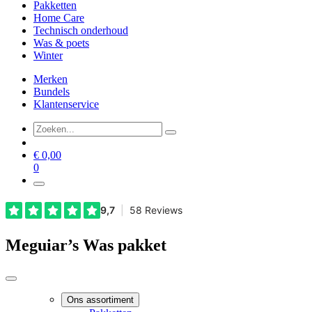
Pakketten
Home Care
Technisch onderhoud
Was & poets
Winter
Merken
Bundels
Klantenservice
€
0,00
0
Meguiar’s Was pakket
Ons assortiment