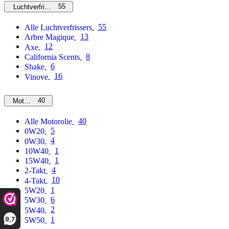
55
Luchtverfrissers
55
Alle Luchtverfrissers
13
Arbre Magique
12
Axe
8
California Scents
6
Shake
16
Vinove
40
Motorolie
40
Alle Motorolie
5
0W20
4
0W30
1
10W40
1
15W40
4
2-Takt
10
4-Takt
1
5W20
6
5W30
2
5W40
9,7
1
5W50