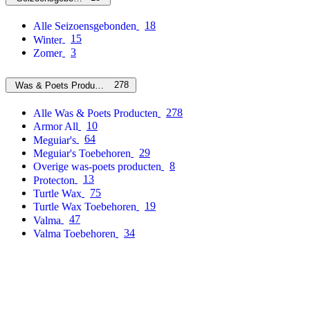
18
Alle Seizoensgebonden
15
Winter
3
Zomer
278
Was & Poets Producten
278
Alle Was & Poets Producten
10
Armor All
64
Meguiar's
29
Meguiar's Toebehoren
8
Overige was-poets producten
13
Protecton
75
Turtle Wax
19
Turtle Wax Toebehoren
47
Valma
34
Valma Toebehoren