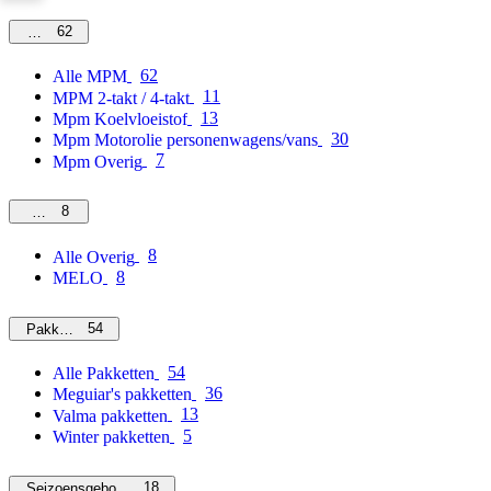
62
MPM
62
Alle MPM
11
MPM 2-takt / 4-takt
13
Mpm Koelvloeistof
30
Mpm Motorolie personenwagens/vans
7
Mpm Overig
8
Overig
8
Alle Overig
8
MELO
54
Pakketten
54
Alle Pakketten
36
Meguiar's pakketten
13
Valma pakketten
5
Winter pakketten
18
Seizoensgebonden