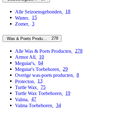
18
Alle Seizoensgebonden
15
Winter
3
Zomer
278
Was & Poets Producten
278
Alle Was & Poets Producten
10
Armor All
64
Meguiar's
29
Meguiar's Toebehoren
8
Overige was-poets producten
13
Protecton
75
Turtle Wax
19
Turtle Wax Toebehoren
47
Valma
34
Valma Toebehoren