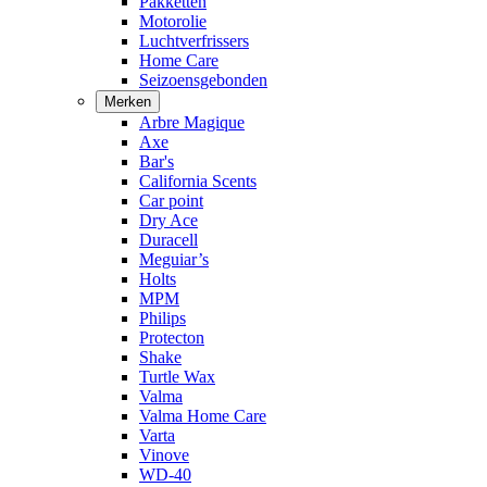
Pakketten
Motorolie
Luchtverfrissers
Home Care
Seizoensgebonden
Merken
Arbre Magique
Axe
Bar's
California Scents
Car point
Dry Ace
Duracell
Meguiar’s
Holts
MPM
Philips
Protecton
Shake
Turtle Wax
Valma
Valma Home Care
Varta
Vinove
WD-40