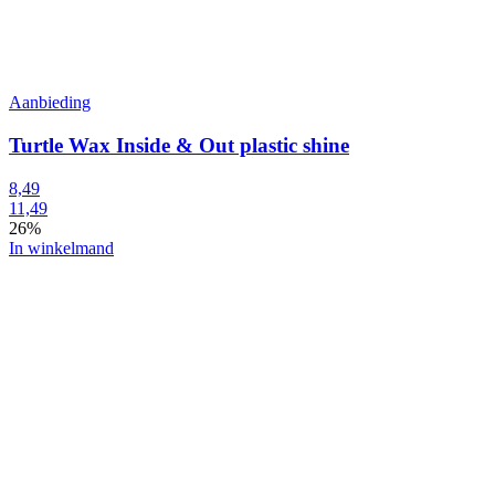
Aanbieding
Turtle Wax Inside & Out plastic shine
8,49
11,49
26%
In winkelmand