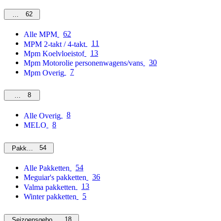
62
MPM
62
Alle MPM
11
MPM 2-takt / 4-takt
13
Mpm Koelvloeistof
30
Mpm Motorolie personenwagens/vans
7
Mpm Overig
8
Overig
8
Alle Overig
8
MELO
54
Pakketten
54
Alle Pakketten
36
Meguiar's pakketten
13
Valma pakketten
5
Winter pakketten
18
Seizoensgebonden