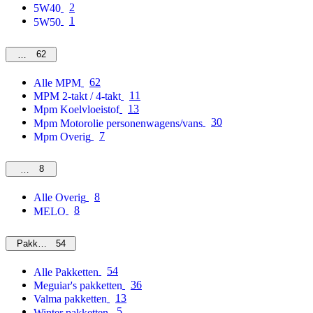
2
5W40
1
5W50
62
MPM
62
Alle MPM
11
MPM 2-takt / 4-takt
13
Mpm Koelvloeistof
30
Mpm Motorolie personenwagens/vans
7
Mpm Overig
8
Overig
8
Alle Overig
8
MELO
54
Pakketten
54
Alle Pakketten
36
Meguiar's pakketten
13
Valma pakketten
5
Winter pakketten