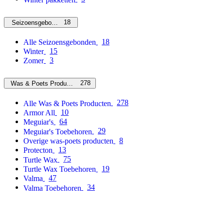
18
Seizoensgebonden
18
Alle Seizoensgebonden
15
Winter
3
Zomer
278
Was & Poets Producten
278
Alle Was & Poets Producten
10
Armor All
64
Meguiar's
29
Meguiar's Toebehoren
8
Overige was-poets producten
13
Protecton
75
Turtle Wax
19
Turtle Wax Toebehoren
47
Valma
34
Valma Toebehoren