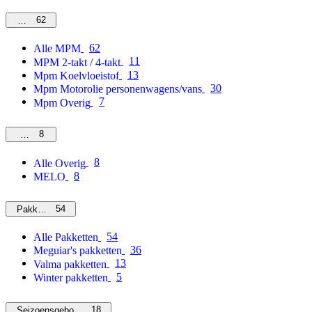
62
MPM
62
Alle MPM
11
MPM 2-takt / 4-takt
13
Mpm Koelvloeistof
30
Mpm Motorolie personenwagens/vans
7
Mpm Overig
8
Overig
8
Alle Overig
8
MELO
54
Pakketten
54
Alle Pakketten
36
Meguiar's pakketten
13
Valma pakketten
5
Winter pakketten
18
Seizoensgebonden