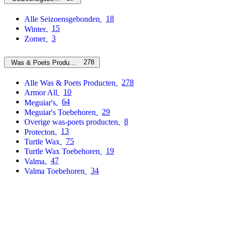
18
Alle Seizoensgebonden
15
Winter
3
Zomer
278
Was & Poets Producten
278
Alle Was & Poets Producten
10
Armor All
64
Meguiar's
29
Meguiar's Toebehoren
8
Overige was-poets producten
13
Protecton
75
Turtle Wax
19
Turtle Wax Toebehoren
47
Valma
34
Valma Toebehoren