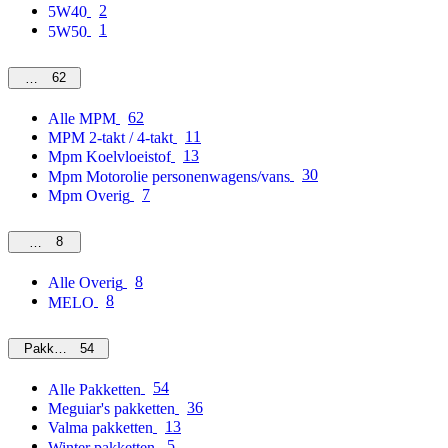
2
5W40
1
5W50
62
MPM
62
Alle MPM
11
MPM 2-takt / 4-takt
13
Mpm Koelvloeistof
30
Mpm Motorolie personenwagens/vans
7
Mpm Overig
8
Overig
8
Alle Overig
8
MELO
54
Pakketten
54
Alle Pakketten
36
Meguiar's pakketten
13
Valma pakketten
5
Winter pakketten