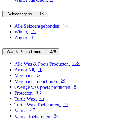
18
Seizoensgebonden
18
Alle Seizoensgebonden
15
Winter
3
Zomer
278
Was & Poets Producten
278
Alle Was & Poets Producten
10
Armor All
64
Meguiar's
29
Meguiar's Toebehoren
8
Overige was-poets producten
13
Protecton
75
Turtle Wax
19
Turtle Wax Toebehoren
47
Valma
34
Valma Toebehoren