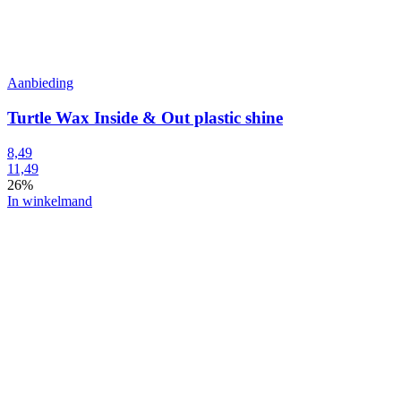
Aanbieding
Turtle Wax Inside & Out plastic shine
8,49
11,49
26%
In winkelmand