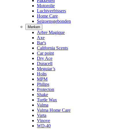
Pakketten
Motorolie
Luchtverfrissers
Home Care
Seizoensgebonden
Merken
Arbre Magique
Axe
Bar's
California Scents
Car point
Dry Ace
Duracell
Meguiar’s
Holts
MPM
Philips
Protecton
Shake
Turtle Wax
Valma
Valma Home Care
Varta
Vinove
WD-40