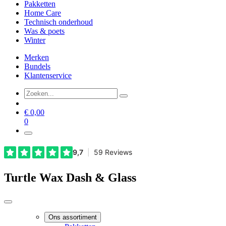
Pakketten
Home Care
Technisch onderhoud
Was & poets
Winter
Merken
Bundels
Klantenservice
€
0,00
0
Turtle Wax Dash & Glass
Ons assortiment