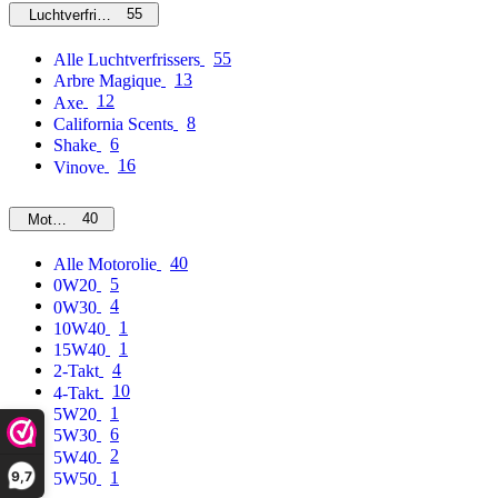
55
Luchtverfrissers
55
Alle Luchtverfrissers
13
Arbre Magique
12
Axe
8
California Scents
6
Shake
16
Vinove
40
Motorolie
40
Alle Motorolie
5
0W20
4
0W30
1
10W40
1
15W40
4
2-Takt
10
4-Takt
1
5W20
6
5W30
2
5W40
9,7
1
5W50