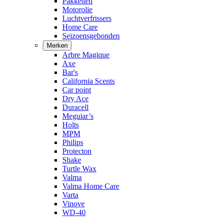
Pakketten
Motorolie
Luchtverfrissers
Home Care
Seizoensgebonden
Merken
Arbre Magique
Axe
Bar's
California Scents
Car point
Dry Ace
Duracell
Meguiar’s
Holts
MPM
Philips
Protecton
Shake
Turtle Wax
Valma
Valma Home Care
Varta
Vinove
WD-40