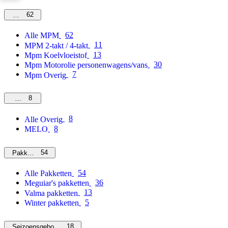
62
MPM
62
Alle MPM
11
MPM 2-takt / 4-takt
13
Mpm Koelvloeistof
30
Mpm Motorolie personenwagens/vans
7
Mpm Overig
8
Overig
8
Alle Overig
8
MELO
54
Pakketten
54
Alle Pakketten
36
Meguiar's pakketten
13
Valma pakketten
5
Winter pakketten
18
Seizoensgebonden