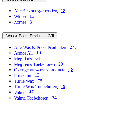
18
Alle Seizoensgebonden
15
Winter
3
Zomer
278
Was & Poets Producten
278
Alle Was & Poets Producten
10
Armor All
64
Meguiar's
29
Meguiar's Toebehoren
8
Overige was-poets producten
13
Protecton
75
Turtle Wax
19
Turtle Wax Toebehoren
47
Valma
34
Valma Toebehoren