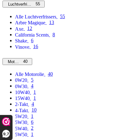
55
Luchtverfrissers
55
Alle Luchtverfrissers
13
Arbre Magique
12
Axe
8
California Scents
6
Shake
16
Vinove
40
Motorolie
40
Alle Motorolie
5
0W20
4
0W30
1
10W40
1
15W40
4
2-Takt
10
4-Takt
1
5W20
6
5W30
2
5W40
9,7
1
5W50