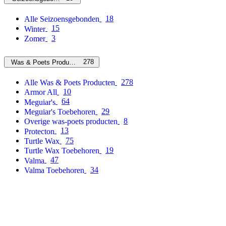
18
Alle Seizoensgebonden
15
Winter
3
Zomer
278
Was & Poets Producten
278
Alle Was & Poets Producten
10
Armor All
64
Meguiar's
29
Meguiar's Toebehoren
8
Overige was-poets producten
13
Protecton
75
Turtle Wax
19
Turtle Wax Toebehoren
47
Valma
34
Valma Toebehoren