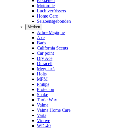
Pakketten
Motorolie
Luchtverfrissers
Home Care
Seizoensgebonden
Merken
Arbre Magique
Axe
Bar's
California Scents
Car point
Dry Ace
Duracell
Meguiar’s
Holts
MPM
Philips
Protecton
Shake
Turtle Wax
Valma
Valma Home Care
Varta
Vinove
WD-40