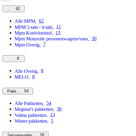
62
MPM
62
Alle MPM
11
MPM 2-takt / 4-takt
13
Mpm Koelvloeistof
30
Mpm Motorolie personenwagens/vans
7
Mpm Overig
8
Overig
8
Alle Overig
8
MELO
54
Pakketten
54
Alle Pakketten
36
Meguiar's pakketten
13
Valma pakketten
5
Winter pakketten
18
Seizoensgebonden