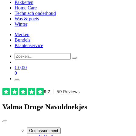
Pakketten
Home Care
Technisch onderhoud
Was & poets
Winter
Merken
Bundels
Klantenservice
€
0,00
0
Valma Droge Navuldoekjes
Ons assortiment