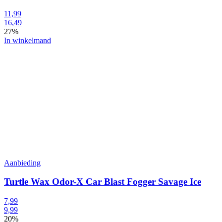
11,99
16,49
27%
In winkelmand
Aanbieding
Turtle Wax Odor-X Car Blast Fogger Savage Ice
7,99
9,99
20%