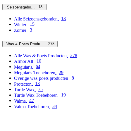
18
Seizoensgebonden
18
Alle Seizoensgebonden
15
Winter
3
Zomer
278
Was & Poets Producten
278
Alle Was & Poets Producten
10
Armor All
64
Meguiar's
29
Meguiar's Toebehoren
8
Overige was-poets producten
13
Protecton
75
Turtle Wax
19
Turtle Wax Toebehoren
47
Valma
34
Valma Toebehoren