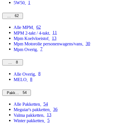
1
5W50
62
MPM
62
Alle MPM
11
MPM 2-takt / 4-takt
13
Mpm Koelvloeistof
30
Mpm Motorolie personenwagens/vans
7
Mpm Overig
8
Overig
8
Alle Overig
8
MELO
54
Pakketten
54
Alle Pakketten
36
Meguiar's pakketten
13
Valma pakketten
5
Winter pakketten