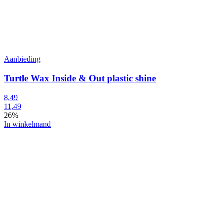
Aanbieding
Turtle Wax Inside & Out plastic shine
8,49
11,49
26%
In winkelmand