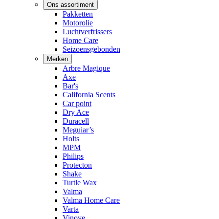
Ons assortiment
Pakketten
Motorolie
Luchtverfrissers
Home Care
Seizoensgebonden
Merken
Arbre Magique
Axe
Bar's
California Scents
Car point
Dry Ace
Duracell
Meguiar’s
Holts
MPM
Philips
Protecton
Shake
Turtle Wax
Valma
Valma Home Care
Varta
Vinove