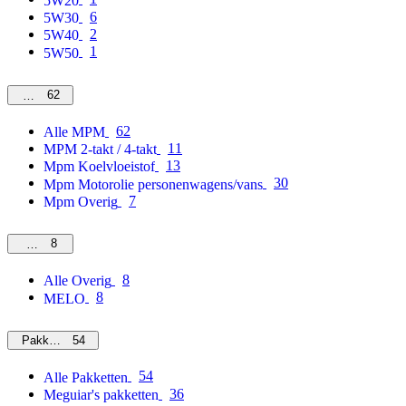
5W20
6
5W30
2
5W40
1
5W50
62
MPM
62
Alle MPM
11
MPM 2-takt / 4-takt
13
Mpm Koelvloeistof
30
Mpm Motorolie personenwagens/vans
7
Mpm Overig
8
Overig
8
Alle Overig
8
MELO
54
Pakketten
54
Alle Pakketten
36
Meguiar's pakketten